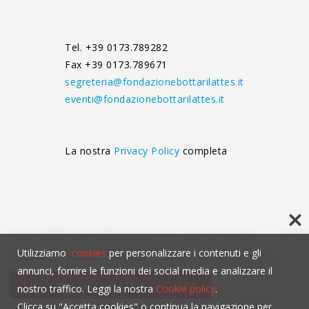
Tel. +39 0173.789282
Fax +39 0173.789671
segreteria@fondazionebottarilattes.it
eventi@fondazionebottarilattes.it
La nostra
Privacy Policy
completa
Utilizziamo
cookies
per personalizzare i contenuti e gli
Questo contenuto non è visibile senza l'uso dei cookies.
annunci, fornire le funzioni dei social media e analizzare il
click per accettare i cookies
nostro traffico. Leggi la nostra
Cookie policy
.
Clicca su "Accetta cookies" o continua la navigazione per