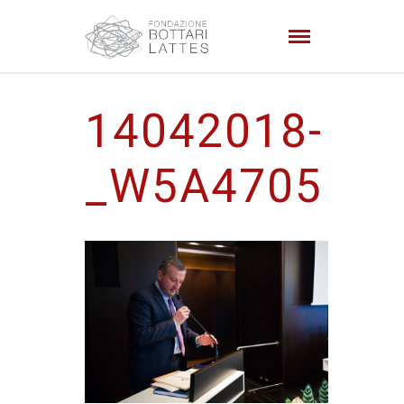
14042018-
_W5A4705