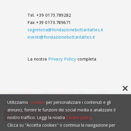
Tel. +39 0173.789282
Fax +39 0173.789671
segreteria@fondazionebottarilattes.it
eventi@fondazionebottarilattes.it
La nostra
Privacy Policy
completa
Utilizziamo
cookies
per personalizzare i contenuti e gli
Questo contenuto non è visibile senza l'uso dei cookies.
annunci, fornire le funzioni dei social media e analizzare il
click per accettare i cookies
nostro traffico. Leggi la nostra
Cookie policy
.
Clicca su "Accetta cookies" o continua la navigazione per