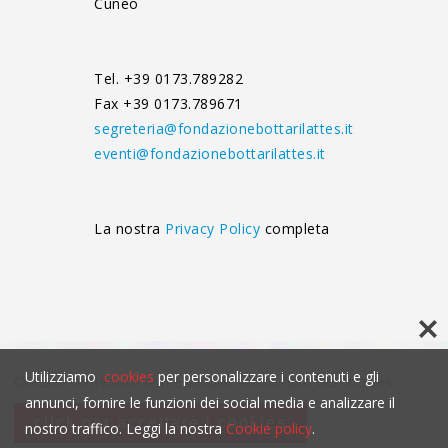
Cuneo
Tel. +39 0173.789282
Fax +39 0173.789671
segreteria@fondazionebottarilattes.it
eventi@fondazionebottarilattes.it
La nostra
Privacy Policy
completa
Utilizziamo
cookies
per personalizzare i contenuti e gli
Questo contenuto non è visibile senza l'uso dei cookies.
annunci, fornire le funzioni dei social media e analizzare il
click per accettare i cookies
nostro traffico. Leggi la nostra
Cookie policy
.