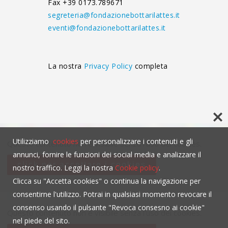
Fax +39 0173.789671
segreteria@fondazionebottarilattes.it
eventi@fondazionebottarilattes.it
La nostra
Privacy Policy
completa
Utilizziamo
cookies
per personalizzare i contenuti e gli
Questo contenuto non è visibile senza l'uso dei cookies.
annunci, fornire le funzioni dei social media e analizzare il
click per accettare i cookies
nostro traffico. Leggi la nostra
Cookie policy
.
Clicca su "Accetta cookies" o continua la navigazione per
consentirne l'utilizzo. Potrai in qualsiasi momento revocare il
consenso usando il pulsante "Revoca consesno ai cookie"
Questo contenuto non è visibile senza l'uso dei cookies.
nel piede del sito.