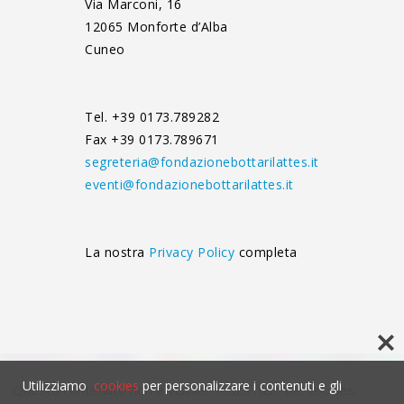
Via Marconi, 16
12065 Monforte d’Alba
Cuneo
Tel. +39 0173.789282
Fax +39 0173.789671
segreteria@fondazionebottarilattes.it
eventi@fondazionebottarilattes.it
La nostra
Privacy Policy
completa
Utilizziamo
cookies
per personalizzare i contenuti e gli
Questo contenuto non è visibile senza l'uso dei cookies.