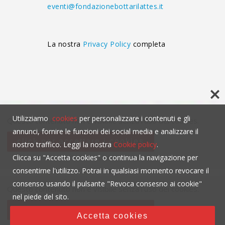
eventi@fondazionebottarilattes.it
La nostra
Privacy Policy
completa
Utilizziamo
cookies
per personalizzare i contenuti e gli
Questo contenuto non è visibile senza l'uso dei cookies.
annunci, fornire le funzioni dei social media e analizzare il
click per accettare i cookies
nostro traffico. Leggi la nostra
Cookie policy
.
Clicca su "Accetta cookies" o continua la navigazione per
consentirne l'utilizzo. Potrai in qualsiasi momento revocare il
consenso usando il pulsante "Revoca consesno ai cookie"
Questo contenuto non è visibile senza l'uso dei cookies.
nel piede del sito.
click per accettare i cookies
Accetta cookies