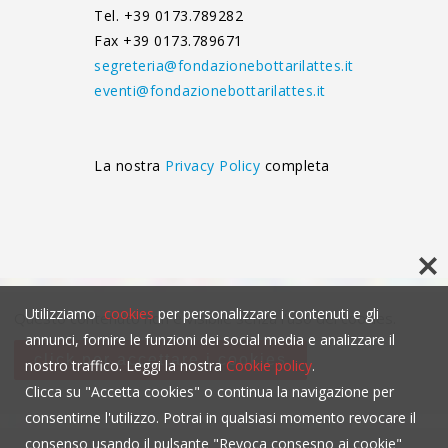
Tel. +39 0173.789282
Fax +39 0173.789671
segreteria@fondazionebottarilattes.it
eventi@fondazionebottarilattes.it
La nostra
Privacy Policy
completa
Utilizziamo
cookies
per personalizzare i contenuti e gli
Questo contenuto non è visibile senza l'uso dei cookies.
annunci, fornire le funzioni dei social media e analizzare il
click per accettare i cookies
nostro traffico. Leggi la nostra
Cookie policy
.
Clicca su "Accetta cookies" o continua la navigazione per
consentirne l'utilizzo. Potrai in qualsiasi momento revocare il
consenso usando il pulsante "Revoca consesno ai cookie"