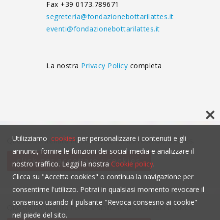
Fax +39 0173.789671
segreteria@fondazionebottarilattes.it
eventi@fondazionebottarilattes.it
La nostra
Privacy Policy
completa
Utilizziamo
cookies
per personalizzare i contenuti e gli
Questo contenuto non è visibile senza l'uso dei cookies.
annunci, fornire le funzioni dei social media e analizzare il
click per accettare i cookies
nostro traffico. Leggi la nostra
Cookie policy
.
Clicca su "Accetta cookies" o continua la navigazione per
consentirne l'utilizzo. Potrai in qualsiasi momento revocare il
consenso usando il pulsante "Revoca consesno ai cookie"
Questo contenuto non è visibile senza l'uso dei cookies.
nel piede del sito.