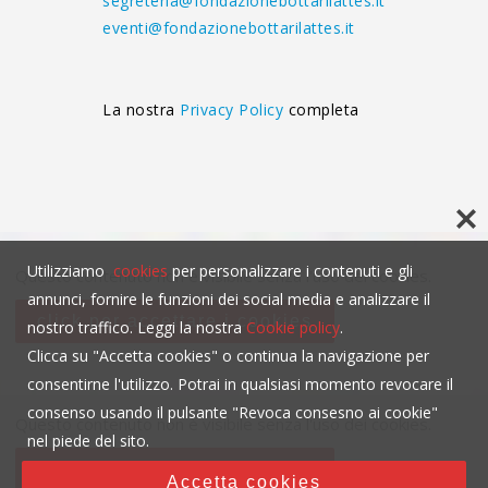
segreteria@fondazionebottarilattes.it
eventi@fondazionebottarilattes.it
La nostra
Privacy Policy
completa
Utilizziamo
cookies
per personalizzare i contenuti e gli
Questo contenuto non è visibile senza l'uso dei cookies.
annunci, fornire le funzioni dei social media e analizzare il
click per accettare i cookies
nostro traffico. Leggi la nostra
Cookie policy
.
Clicca su "Accetta cookies" o continua la navigazione per
consentirne l'utilizzo. Potrai in qualsiasi momento revocare il
consenso usando il pulsante "Revoca consesno ai cookie"
Questo contenuto non è visibile senza l'uso dei cookies.
nel piede del sito.
click per accettare i cookies
Accetta cookies