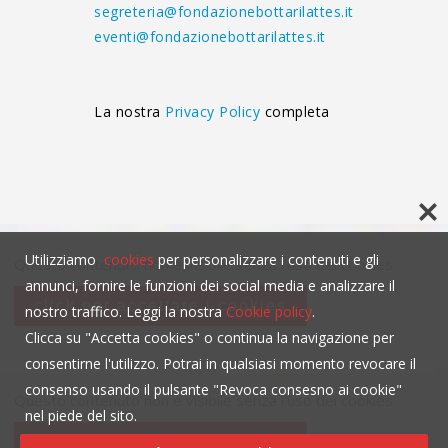
segreteria@fondazionebottarilattes.it
eventi@fondazionebottarilattes.it
La nostra
Privacy Policy
completa
Utilizziamo
cookies
per personalizzare i contenuti e gli
Questo contenuto non è visibile senza l'uso dei cookies.
annunci, fornire le funzioni dei social media e analizzare il
click per accettare i cookies
nostro traffico. Leggi la nostra
Cookie policy
.
Clicca su "Accetta cookies" o continua la navigazione per
consentirne l'utilizzo. Potrai in qualsiasi momento revocare il
consenso usando il pulsante "Revoca consesno ai cookie"
Questo contenuto non è visibile senza l'uso dei cookies.
nel piede del sito.
click per accettare i cookies