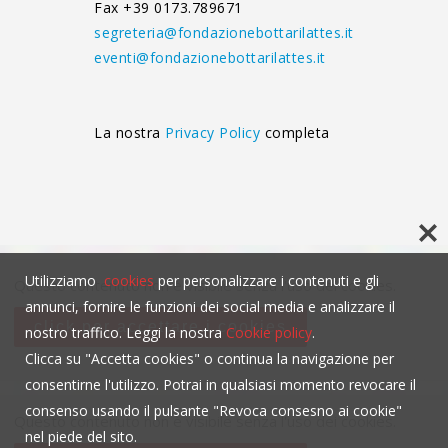
Fax +39 0173.789671
segreteria@fondazionebottarilattes.it
eventi@fondazionebottarilattes.it
La nostra
Privacy Policy
completa
Utilizziamo
cookies
per personalizzare i contenuti e gli
Questo contenuto non è visibile senza l'uso dei cookies.
annunci, fornire le funzioni dei social media e analizzare il
click per accettare i cookies
nostro traffico. Leggi la nostra
Cookie policy
.
Clicca su "Accetta cookies" o continua la navigazione per
consentirne l'utilizzo. Potrai in qualsiasi momento revocare il
consenso usando il pulsante "Revoca consesno ai cookie"
Questo contenuto non è visibile senza l'uso dei cookies.
nel piede del sito.