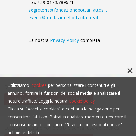
Fax +39 0173.789671
segreteria@fondazionebottarilattes.it
eventi@fondazionebottarilattes.it
La nostra
Privacy Policy
completa
Utilizziamo
cookies
per personalizzare i contenuti e gli
Questo contenuto non è visibile senza l'uso dei cookies.
annunci, fornire le funzioni dei social media e analizzare il
click per accettare i cookies
nostro traffico. Leggi la nostra
Cookie policy
.
Clicca su "Accetta cookies" o continua la navigazione per
consentirne l'utilizzo. Potrai in qualsiasi momento revocare il
consenso usando il pulsante "Revoca consesno ai cookie"
Questo contenuto non è visibile senza l'uso dei cookies.
nel piede del sito.