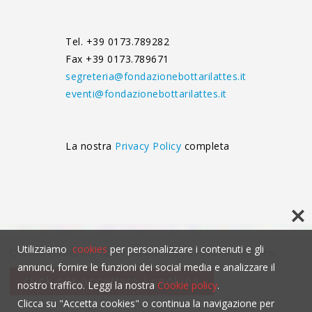
Tel. +39 0173.789282
Fax +39 0173.789671
segreteria@fondazionebottarilattes.it
eventi@fondazionebottarilattes.it
La nostra
Privacy Policy
completa
Utilizziamo
cookies
per personalizzare i contenuti e gli
Questo contenuto non è visibile senza l'uso dei cookies.
annunci, fornire le funzioni dei social media e analizzare il
click per accettare i cookies
nostro traffico. Leggi la nostra
Cookie policy
.
Clicca su "Accetta cookies" o continua la navigazione per