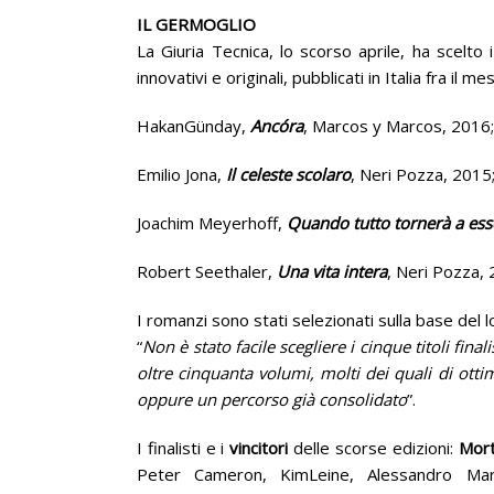
IL GERMOGLIO
La Giuria Tecnica, lo scorso aprile, ha scelto i
innovativi e originali, pubblicati in Italia fra i
HakanGünday,
Ancóra
, Marcos y Marcos, 2016;
Emilio Jona,
Il celeste scolaro
, Neri Pozza, 2015
Joachim Meyerhoff,
Quando tutto tornerà a ess
Robert Seethaler,
Una vita intera
, Neri Pozza, 
I romanzi sono stati selezionati sulla base del 
“
Non è stato facile scegliere i cinque titoli fi
oltre cinquanta volumi, molti dei quali di otti
oppure un percorso già consolidato
”.
I finalisti e i
vincitori
delle scorse edizioni:
Mor
Peter Cameron, KimLeine, Alessandro Ma