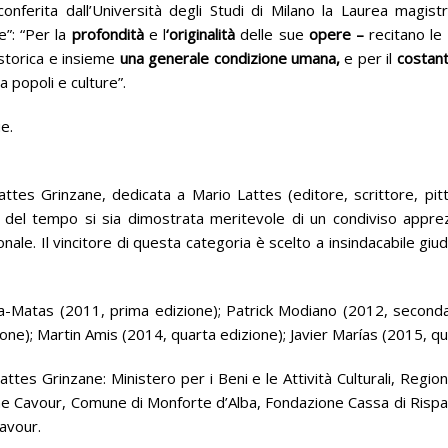
nferita dall’Università degli Studi di Milano la Laurea magist
e”: “Per la
profondità
e l
‘
originalità
delle sue
opere
–
recitano le
 storica e insieme
una generale condizione umana
,
e per il
costant
ra popoli e culture”.
ue.
tes Grinzane, dedicata a Mario Lattes (editore, scrittore, pit
o del tempo si sia dimostrata meritevole di un condiviso apprez
ale. Il vincitore di questa categoria è scelto a insindacabile giud
ila-Matas (2011, prima edizione); Patrick Modiano (2012, seconda
one); Martin Amis (2014, quarta edizione); Javier Marías (2015, qu
tes Grinzane: Ministero per i Beni e le Attività Culturali, Regi
ne Cavour, Comune di Monforte d’Alba, Fondazione Cassa di Rispar
avour.