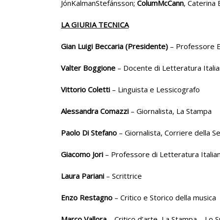
JónKalmanStefánsson;
ColumMcCann
, Caterina 
LA GIURIA TECNICA
Gian Luigi Beccaria (Presidente)
– Professore Em
Valter Boggione
– Docente di Letteratura Itali
Vittorio Coletti
– Linguista e Lessicografo
Alessandra Comazzi
– Giornalista, La Stampa
Paolo Di Stefano
– Giornalista, Corriere della S
Giacomo Jori
– Professore di Letteratura Italian
Laura Pariani
– Scrittrice
Enzo Restagno
– Critico e Storico della musica
Marco Vallora
– Critico d’arte, La Stampa – Lo 