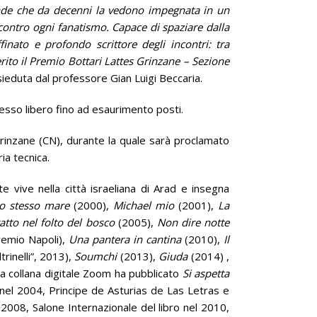
cende che da decenni la vedono impegnata in un
i, contro ogni fanatismo. Capace di spaziare dalla
finato e profondo scrittore degli incontri: tra
nferito il Premio Bottari Lattes Grinzane – Sezione
esieduta dal professore Gian Luigi Beccaria.
resso libero fino ad esaurimento posti.
Grinzane (CN), durante la quale sarà proclamato
ria tecnica.
e vive nella città israeliana di Arad e insegna
o stesso mare
(2000),
Michael mio
(2001),
La
atto nel folto del bosco
(2005),
Non dire notte
emio Napoli),
Una pantera in cantina
(2010),
Il
rinelli”, 2013),
Soumchi
(2013),
Giuda
(2014) ,
a collana digitale Zoom ha pubblicato
Si aspetta
 nel 2004, Principe de Asturias de Las Letras e
2008, Salone Internazionale del libro nel 2010,