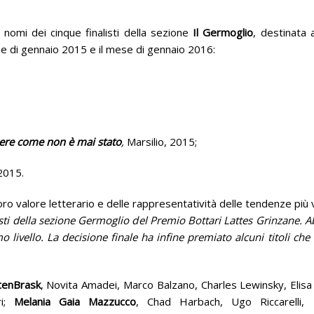
 nomi dei cinque finalisti della sezione
Il Germoglio
, destinata a
l mese di gennaio 2015 e il mese di gennaio 2016:
;
ere come non è mai stato
,
Marsilio, 2015;
2015.
loro valore letterario e delle rappresentatività delle tendenze più 
nalisti della sezione Germoglio del Premio Bottari Lattes Grinzane.
mo livello. La decisione finale ha infine premiato alcuni titoli ch
tenBrask
, Novita Amadei, Marco Balzano, Charles Lewinsky, Elisa
ri;
Melania Gaia Mazzucco
, Chad Harbach, Ugo Riccarelli,