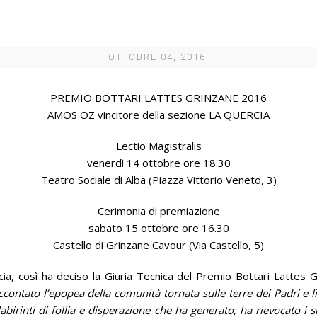
OTTOBRE 04, 2016
PREMIO BOTTARI LATTES GRINZANE 2016
AMOS OZ vincitore della sezione LA QUERCIA
Lectio Magistralis
venerdì 14 ottobre ore 18.30
Teatro Sociale di Alba (Piazza Vittorio Veneto, 3)
Cerimonia di premiazione
sabato 15 ottobre ore 16.30
Castello di Grinzane Cavour (Via Castello, 5)
cia, così ha deciso la Giuria Tecnica del Premio Bottari Lattes G
accontato l’epopea della comunità tornata sulle terre dei Padri e lì
abirinti di follia e disperazione che ha generato; ha rievocato i su