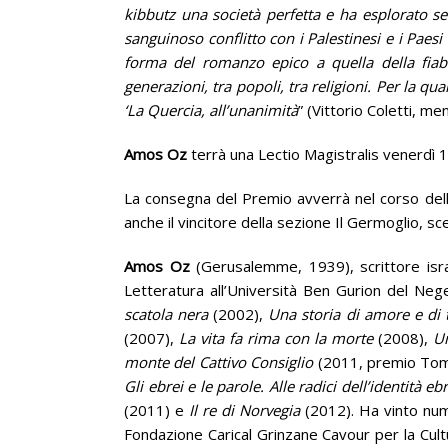
kibbutz una società perfetta e ha esplorato s
sanguinoso conflitto con i Palestinesi e i Paesi 
forma del romanzo epico a quella della fiaba t
generazioni, tra popoli, tra religioni. Per la qua
‘La Quercia, all’unanimità
” (Vittorio Coletti, m
Amos Oz
terrà una Lectio Magistralis venerdì 1
La consegna del Premio avverrà nel corso della
anche il vincitore della sezione Il Germoglio, scel
Amos Oz
(Gerusalemme, 1939), scrittore israe
Letteratura all’Università Ben Gurion del Nege
scatola nera
(2002),
Una storia di amore e di 
(2007),
La vita fa rima con la morte
(2008),
Un
monte del Cattivo Consiglio
(2011, premio Tom
Gli ebrei e le parole. Alle radici dell’identità eb
(2011) e
Il re di Norvegia
(2012). Ha vinto nume
Fondazione Carical Grinzane Cavour per la Cult