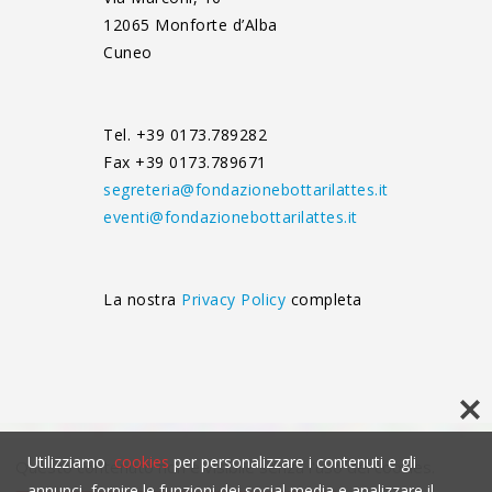
12065 Monforte d’Alba
Cuneo
Tel. +39 0173.789282
Fax +39 0173.789671
segreteria@fondazionebottarilattes.it
eventi@fondazionebottarilattes.it
La nostra
Privacy Policy
completa
Utilizziamo
cookies
per personalizzare i contenuti e gli
Questo contenuto non è visibile senza l'uso dei cookies.
annunci, fornire le funzioni dei social media e analizzare il