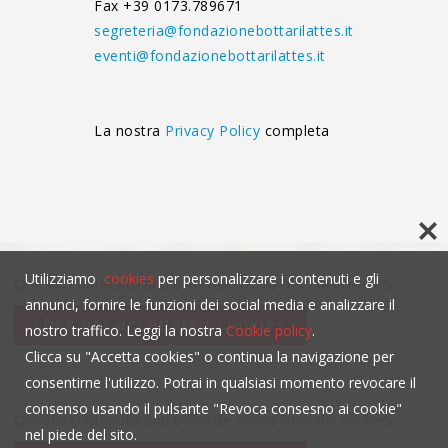
Fax +39 0173.789671
segreteria@fondazionebottarilattes.it
eventi@fondazionebottarilattes.it
La nostra
Privacy Policy
completa
Utilizziamo
cookies
per personalizzare i contenuti e gli
Questo contenuto non è visibile senza l'uso dei cookies.
annunci, fornire le funzioni dei social media e analizzare il
click per accettare i cookies
nostro traffico. Leggi la nostra
Cookie policy
.
Clicca su "Accetta cookies" o continua la navigazione per
consentirne l'utilizzo. Potrai in qualsiasi momento revocare il
consenso usando il pulsante "Revoca consesno ai cookie"
Questo contenuto non è visibile senza l'uso dei cookies.
nel piede del sito.