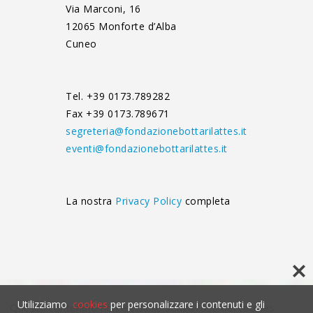
Via Marconi, 16
12065 Monforte d’Alba
Cuneo
Tel. +39 0173.789282
Fax +39 0173.789671
segreteria@fondazionebottarilattes.it
eventi@fondazionebottarilattes.it
La nostra
Privacy Policy
completa
Utilizziamo
cookies
per personalizzare i contenuti e gli
Questo contenuto non è visibile senza l'uso dei cookies.