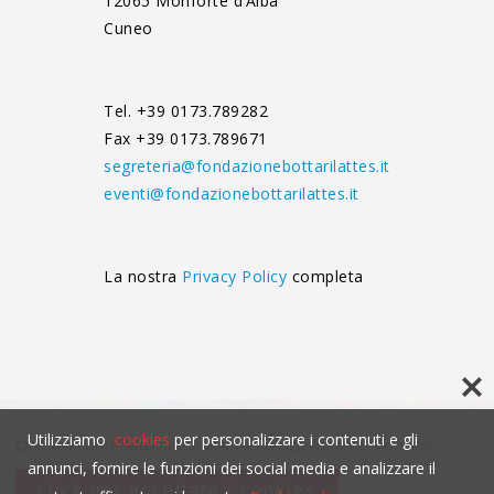
12065 Monforte d’Alba
Cuneo
Tel. +39 0173.789282
Fax +39 0173.789671
segreteria@fondazionebottarilattes.it
eventi@fondazionebottarilattes.it
La nostra
Privacy Policy
completa
Utilizziamo
cookies
per personalizzare i contenuti e gli
Questo contenuto non è visibile senza l'uso dei cookies.
annunci, fornire le funzioni dei social media e analizzare il
click per accettare i cookies