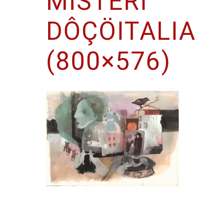
MISTERI
DÔÇÖITALIA
(800×576)