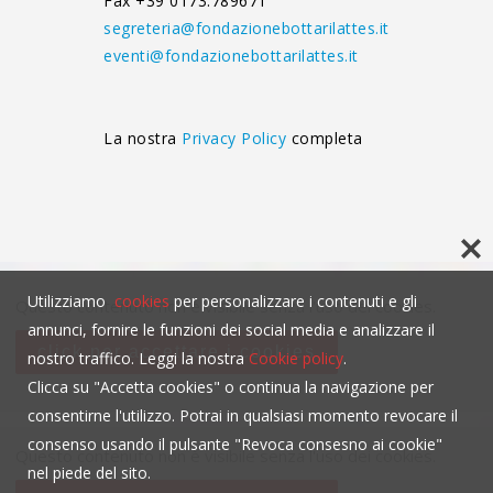
Fax +39 0173.789671
segreteria@fondazionebottarilattes.it
eventi@fondazionebottarilattes.it
La nostra
Privacy Policy
completa
Utilizziamo
cookies
per personalizzare i contenuti e gli
Questo contenuto non è visibile senza l'uso dei cookies.
annunci, fornire le funzioni dei social media e analizzare il
click per accettare i cookies
nostro traffico. Leggi la nostra
Cookie policy
.
Clicca su "Accetta cookies" o continua la navigazione per
consentirne l'utilizzo. Potrai in qualsiasi momento revocare il
consenso usando il pulsante "Revoca consesno ai cookie"
Questo contenuto non è visibile senza l'uso dei cookies.
nel piede del sito.