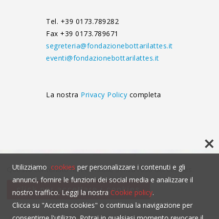
Tel. +39 0173.789282
Fax +39 0173.789671
segreteria@fondazionebottarilattes.it
eventi@fondazionebottarilattes.it
La nostra
Privacy Policy
completa
Utilizziamo
cookies
per personalizzare i contenuti e gli
Questo contenuto non è visibile senza l'uso dei cookies.
annunci, fornire le funzioni dei social media e analizzare il
click per accettare i cookies
nostro traffico. Leggi la nostra
Cookie policy
.
Clicca su "Accetta cookies" o continua la navigazione per
consentirne l'utilizzo. Potrai in qualsiasi momento revocare il