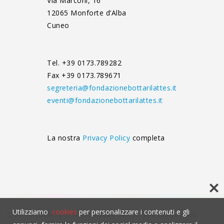
Via Marconi, 16
12065 Monforte d’Alba
Cuneo
Tel. +39 0173.789282
Fax +39 0173.789671
segreteria@fondazionebottarilattes.it
eventi@fondazionebottarilattes.it
La nostra
Privacy Policy
completa
Utilizziamo
cookies
per personalizzare i contenuti e gli
Questo contenuto non è visibile senza l'uso dei cookies.