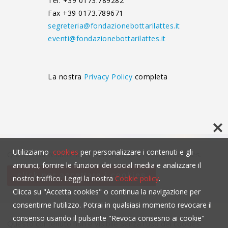
Tel. +39 0173.789282
Fax +39 0173.789671
segreteria@fondazionebottarilattes.it
eventi@fondazionebottarilattes.it
La nostra
Privacy Policy
completa
Utilizziamo
cookies
per personalizzare i contenuti e gli
Questo contenuto non è visibile senza l'uso dei cookies.
annunci, fornire le funzioni dei social media e analizzare il
click per accettare i cookies
nostro traffico. Leggi la nostra
Cookie policy
.
Clicca su "Accetta cookies" o continua la navigazione per
consentirne l'utilizzo. Potrai in qualsiasi momento revocare il
consenso usando il pulsante "Revoca consesno ai cookie"
Questo contenuto non è visibile senza l'uso dei cookies.