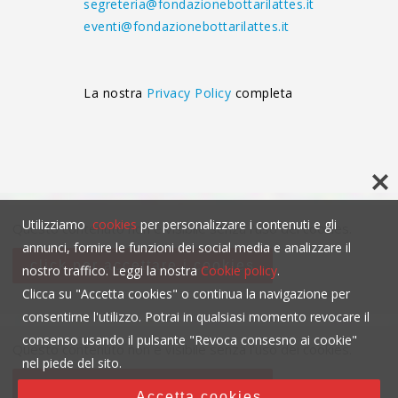
segreteria@fondazionebottarilattes.it
eventi@fondazionebottarilattes.it
La nostra
Privacy Policy
completa
Utilizziamo
cookies
per personalizzare i contenuti e gli
Questo contenuto non è visibile senza l'uso dei cookies.
annunci, fornire le funzioni dei social media e analizzare il
click per accettare i cookies
nostro traffico. Leggi la nostra
Cookie policy
.
Clicca su "Accetta cookies" o continua la navigazione per
consentirne l'utilizzo. Potrai in qualsiasi momento revocare il
consenso usando il pulsante "Revoca consesno ai cookie"
Questo contenuto non è visibile senza l'uso dei cookies.
nel piede del sito.
click per accettare i cookies
Accetta cookies