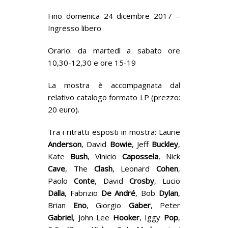
Fino domenica 24 dicembre 2017 –
Ingresso libero
Orario: da martedì a sabato ore
10,30-12,30 e ore 15-19
La mostra è accompagnata dal
relativo catalogo formato LP (prezzo:
20 euro).
Tra i ritratti esposti in mostra: Laurie
Anderson
, David
Bowie
, Jeff
Buckley
,
Kate
Bush
, Vinicio
Capossela
, Nick
Cave
, The
Clash
, Leonard
Cohen
,
Paolo
Conte
, David
Crosby
, Lucio
Dalla
, Fabrizio
De André
, Bob
Dylan
,
Brian
Eno
, Giorgio
Gaber
, Peter
Gabriel
, John Lee
Hooker
, Iggy
Pop
,