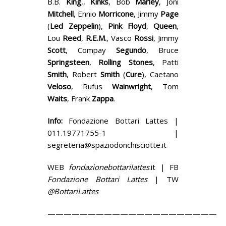
B.B.
King
,,
Kinks
, Bob
Marley
, Joni
Mitchell
, Ennio
Morricone
, Jimmy
Page
(
Led Zeppelin
),
Pink Floyd
,
Queen
,
Lou
Reed
,
R.E.M.
, Vasco
Rossi
, Jimmy
Scott
, Compay
Segundo
, Bruce
Springsteen
,
Rolling Stones
, Patti
Smith
, Robert
Smith
(
Cure
), Caetano
Veloso
, Rufus
Wainwright
, Tom
Waits
, Frank
Zappa
.
Info:
Fondazione Bottari Lattes |
011.19771755-1 |
segreteria@spaziodonchisciotte.it
WEB
fondazionebottarilattes
.it | FB
Fondazione Bottari Lattes
| TW
@BottariLattes
—————————————————————