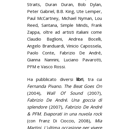
Straits, Duran Duran, Bob Dylan,
Peter Gabriel, B.B. King, Ute Lemper,
Paul McCartney, Michael Nyman, Lou
Reed, Santana, Simple Minds, Frank
Zappa, oltre ad artisti italiani come
Claudio Baglioni, Andrea Bocelli,
Angelo Branduardi, Vinicio Capossela,
Paolo Conte, Fabrizio De André,
Gianna Nannini, Luciano Pavarotti,
PFM e Vasco Rossi.
Ha pubblicato diversi
libri
, tra cui
Fernanda Pivano.
The Beat Goes On
(2004),
Wall Of Sound
(2007),
Fabrizio De André.
Una goccia di
splendore
(2007),
Fabrizio De André
& PFM. Evaporati in una nuvola rock
(con Franz Di Cioccio, 2008),
Mia
Martini. L’ultima occasione per vivere