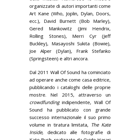
organizzate di autori importanti come
Art Kane (Who, Joplin, Dylan, Doors,
ecc.), David Burnett (Bob Marley),
Gered Mankowitz (Jimi Hendrix,
Rolling Stones), Merri Cyr (Jeff
Buckley), Masayoshi Sukita (Bowie),
Joe Alper (Dylan), Frank Stefanko
(Springsteen) e altri ancora.
Dal 2011 Wall Of Sound ha cominciato
ad operare anche come casa editrice,
pubblicando i cataloghi delle proprie
mostre. Nel 2015, attraverso un
crowdfunding
indipendente, Wall Of
Sound ha pubblicato con grande
successo internazionale il suo primo
volume in tiratura limitata,
The Kate
Inside
, dedicato alle fotografie di
Kate Bush, realizzate da Guido Harari