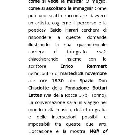
come si vede la musica?
O meglio,
come si ascoltano le immagini?
Come
può uno scatto raccontare davvero
un artista, coglierne il percorso e la
poetica?
Guido Harari
cercherà di
rispondere a queste domande
illustrando la sua quarantennale
carriera di fotografo
rock
,
chiacchierando insieme con lo
scrittore
Enrico Remmert
nell’incontro di
martedì 28 novembre
alle
ore 18.30
allo
Spazio Don
Chisciotte
della
Fondazione Bottari
Lattes
(via della Rocca 37b, Torino).
La conversazione sarà un viaggio nel
mondo della musica, della fotografia
e delle intersezioni possibili e
impossibili tra queste due arti.
L’occasione è la mostra
Wall of