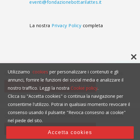
eventi@fondazionebottarilattes.it
La nostra
Privacy Policy
completa
Utilizziamo
cookies
per personalizzare i contenuti e gli
Questo contenuto non è visibile senza l'uso dei cookies.
annunci, fornire le funzioni dei social media e analizzare il
click per accettare i cookies
nostro traffico. Leggi la nostra
Cookie policy
.
Clicca su "Accetta cookies" o continua la navigazione per
consentirne l'utilizzo. Potrai in qualsiasi momento revocare il
consenso usando il pulsante "Revoca consesno ai cookie"
Questo contenuto non è visibile senza l'uso dei cookies.
nel piede del sito.
click per accettare i cookies
Accetta cookies