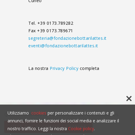
Cuneo
Tel. +39 0173.789282
Fax +39 0173.789671
segreteria@fondazionebottarilattes.it
eventi@fondazionebottarilattes.it
La nostra
Privacy Policy
completa
Utilizziamo
cookies
per personalizzare i contenuti e gli
Questo contenuto non è visibile senza l'uso dei cookies.
annunci, fornire le funzioni dei social media e analizzare il
click per accettare i cookies
nostro traffico. Leggi la nostra
Cookie policy
.