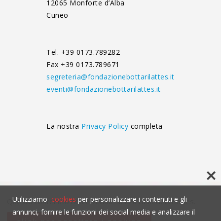
12065 Monforte d’Alba
Cuneo
Tel. +39 0173.789282
Fax +39 0173.789671
segreteria@fondazionebottarilattes.it
eventi@fondazionebottarilattes.it
La nostra
Privacy Policy
completa
Utilizziamo
cookies
per personalizzare i contenuti e gli
Questo contenuto non è visibile senza l'uso dei cookies.
annunci, fornire le funzioni dei social media e analizzare il