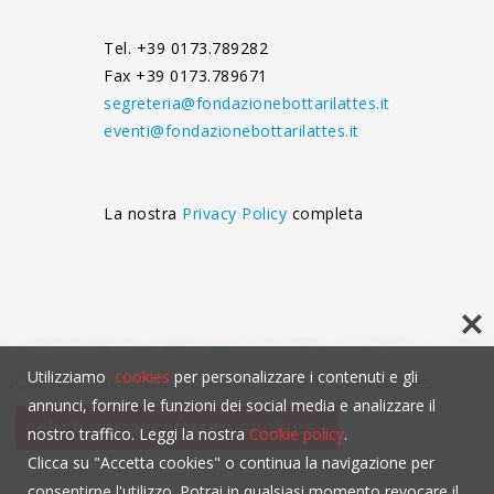
Tel. +39 0173.789282
Fax +39 0173.789671
segreteria@fondazionebottarilattes.it
eventi@fondazionebottarilattes.it
La nostra
Privacy Policy
completa
Utilizziamo
cookies
per personalizzare i contenuti e gli
Questo contenuto non è visibile senza l'uso dei cookies.
annunci, fornire le funzioni dei social media e analizzare il
click per accettare i cookies
nostro traffico. Leggi la nostra
Cookie policy
.
Clicca su "Accetta cookies" o continua la navigazione per
consentirne l'utilizzo. Potrai in qualsiasi momento revocare il