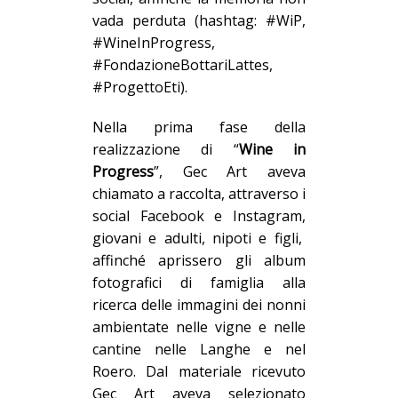
vada perduta (
hashtag: #WiP,
#WineInProgress,
#FondazioneBottariLattes,
#ProgettoEti).
Nella prima fase della
realizzazione di “
Wine in
P
rogress
”, Gec Art
aveva
chiamato a raccolta, attraverso i
social
Facebook e Instagram,
giovani e adulti, nipoti e figli,
affinché aprissero gli album
fotografici di famiglia alla
ricerca delle immagini dei nonni
ambientate nelle vigne e nelle
cantine nelle Langhe
e nel
Roero.
Dal materiale ricevuto
Gec Art
aveva
selezionato