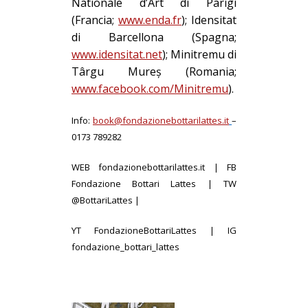
Nationale d’Art di Parigi
(Francia;
www.enda.fr
); Idensitat
di Barcellona (Spagna;
www.idensitat.net
); Minitremu di
Târgu Mureș (Romania;
www.facebook.com/Minitremu
).
Info:
book@fondazionebottarilattes.it
–
0173 789282
WEB
fondazionebottarilattes
.it
| FB
Fondazione Bottari Lattes
| TW
@BottariLattes
|
YT
FondazioneBottariLattes
| IG
fondazione_bottari_lattes