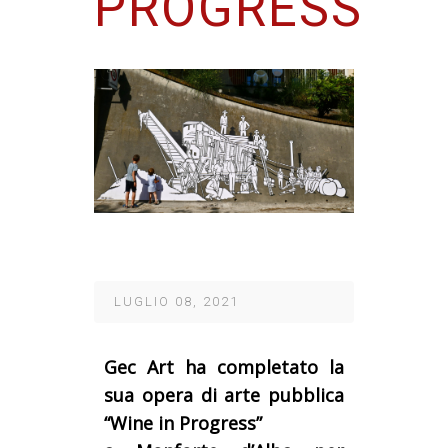
PROGRESS”
LUGLIO 08, 2021
Gec Art ha completato la
sua
opera di arte pubblica
“
Wine in
P
rogress”