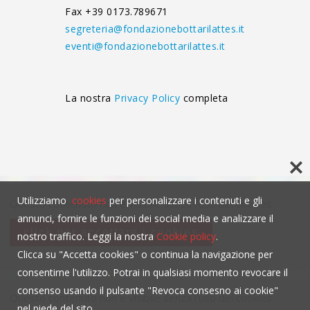
Fax +39 0173.789671
segreteria@fondazionebottarilattes.it
eventi@fondazionebottarilattes.it
La nostra
Privacy Policy
completa
Utilizziamo
cookies
per personalizzare i contenuti e gli
Questo contenuto non è visibile senza l'uso dei cookies.
annunci, fornire le funzioni dei social media e analizzare il
click per accettare i cookies
nostro traffico. Leggi la nostra
Cookie policy
.
Clicca su "Accetta cookies" o continua la navigazione per
consentirne l'utilizzo. Potrai in qualsiasi momento revocare il
consenso usando il pulsante "Revoca consesno ai cookie"
Questo contenuto non è visibile senza l'uso dei cookies.
nel piede del sito.