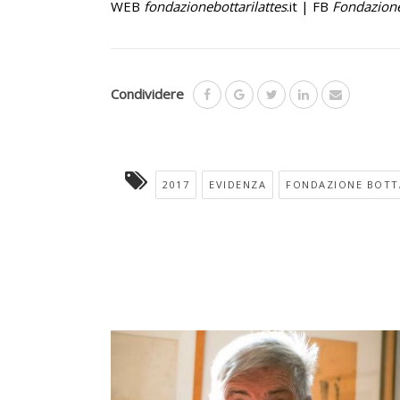
WEB
fondazionebottarilattes
.it | FB
Fondazione
Condividere
2017
EVIDENZA
FONDAZIONE BOTT