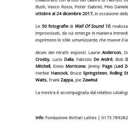
Bush, Vasco Rossi, Peter Gabriel, Pino Daniel
ottobre al 24 dicembre 2017
, in occasione del
Le
50 fotografie
di
Wall Of Sound 10
, realizz
improvvisati, da cui emerge in maniera immediat
esprimono lo stile
umanizzante
, che muove il la
Alcuni dei ritratti esposti: Laurie
Anderson
, D
Crosby
, Lucio
Dalla
, Fabrizio
De André
, Bob
D
Mitchell
, Ennio
Morricone
, Jimmy
Page
(
Led Z
Herbie
Hancock
, Bruce
Springsteen
,
Rolling
S
Waits
, Frank
Zappa
, Joe
Zawinul
.
La mostra è accompagnata dal relativo catalogo
Info:
Fondazione Bottari Lattes | 0173.789282 