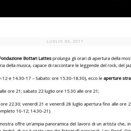
LUGLIO 05, 2017
Fondazione Bottari
Lattes
prolunga gli orari di apertura della mo
 storia della musica, capace di raccontare le leggende del rock, del j
10-12 e 14.30-17 – Sabato: ore 15.30-18.30), ecco le
aperture stra
alle ore 21; sabato 22 luglio ore 15.30 alle ore 21;
le ore 22.30; venerdì 21 e venerdì 28 luglio apertura fino alle ore
completo 10-12; 14.30-21).
 mostra offre un’ampia panoramica del lavoro di un artista che, in
 De André, di cui è stato uno dei fotografi personali, Lou Reed, G