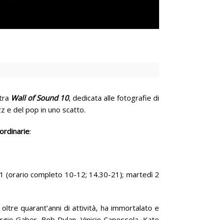
stra
Wall of Sound 10
, dedicata alle fotografie di
azz e del pop in uno scatto.
ordinarie
:
 21 (orario completo 10-12; 14.30-21); martedì 2
 oltre quarant’anni di attività, ha immortalato e
iorgio Gaber, Bob Dylan, Vinicio Capossela, Kate