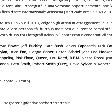
e e tanti altri. Proseguirà in una versione opportunamente
remix
la fiera d’arte internazionale Artissima (Mart-sab: ore 13.30-12.30
ate tra il 1976 e il 2013, colgono gli artisti in atteggiamenti inu
a la loro personalità; frutto in molti casi di autentica complicità
voro di uno tra i fotografi italiani più apprezzati e conosciuti all’es
avid
Bowie
, Jeff
Buckley
, Kate
Bush
, Vinicio
Capossela
, Nick
Ca
ylan
, Brian
Eno
, Giorgio
Gaber
, Peter
Gabriel
, John Lee
Hooker
eppelin
),
Pink
Floyd
,
Queen
, Lou
Reed
,
R.E.M.
, Vasco
Rossi
, Ji
tones
, Patti
Smith
, Robert
Smith
(
Cure
), David
Sylvian
& Robert
 (costo: 20 euro).
| segreteria@fondazionebottarilattes.it