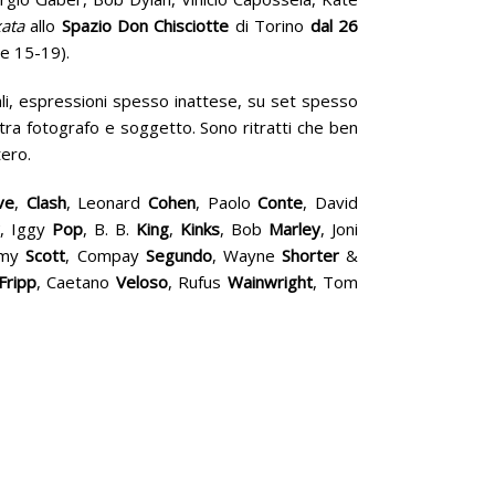
ata
allo
Spazio Don Chisciotte
di Torino
dal 26
 e 15-19).
suali, espressioni spesso inattese, su set spesso
 tra fotografo e soggetto. Sono ritratti che ben
tero.
ve
,
Clash
, Leonard
Cohen
, Paolo
Conte
, David
, Iggy
Pop
, B. B.
King
,
Kinks
, Bob
Marley
, Joni
mmy
Scott
, Compay
Segundo
, Wayne
Shorter
&
Fripp
, Caetano
Veloso
, Rufus
Wainwright
, Tom