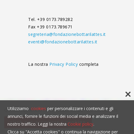
Tel. +39 0173.789282
Fax +39 0173.789671
segreteria@fondazionebottarilattes.it
eventi@fondazionebottarilattes.it
La nostra
Privacy Policy
completa
Utilizziamo
cookies
per personalizzare i contenuti e gli
Questo contenuto non è visibile senza l'uso dei cookies.
annunci, fornire le funzioni dei social media e analizzare il
click per accettare i cookies
nostro traffico. Leggi la nostra
Cookie policy
.
Clicca su "Accetta cookies" o continua la navigazione per