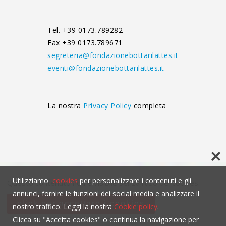
Tel. +39 0173.789282
Fax +39 0173.789671
segreteria@fondazionebottarilattes.it
eventi@fondazionebottarilattes.it
La nostra
Privacy Policy
completa
Utilizziamo
cookies
per personalizzare i contenuti e gli
Questo contenuto non è visibile senza l'uso dei cookies.
annunci, fornire le funzioni dei social media e analizzare il
click per accettare i cookies
nostro traffico. Leggi la nostra
Cookie policy
.
Clicca su "Accetta cookies" o continua la navigazione per